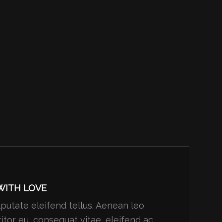
WITH LOVE
putate eleifend tellus. Aenean leo
ttitor eu, consequat vitae, eleifend ac,